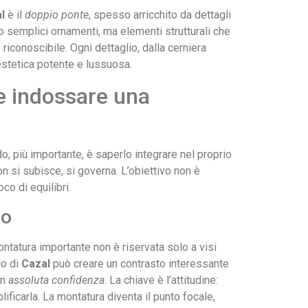
l
è il
doppio ponte
, spesso arricchito da dettagli
ono semplici ornamenti, ma elementi strutturali che
riconoscibile. Ogni dettaglio, dalla cerniera
’estetica potente e lussuosa.
me indossare una
o, più importante, è saperlo integrare nel proprio
n si subisce, si governa. L’obiettivo non è
co di equilibri.
so
tatura importante non è riservata solo a visi
lo di
Cazal
può creare un contrasto interessante
on
assoluta confidenza
. La chiave è l’attitudine:
ificarla. La montatura diventa il punto focale,