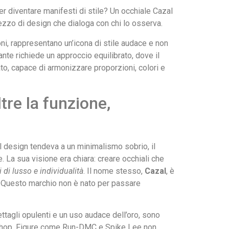
r diventare manifesti di stile? Un occhiale Cazal
pezzo di design che dialoga con chi lo osserva.
loni, rappresentano un’icona di stile audace e non
te richiede un approccio equilibrato, dove il
iato, capace di armonizzare proporzioni, colori e
ltre la funzione,
e il design tendeva a un minimalismo sobrio, il
. La sua visione era chiara: creare occhiali che
 di lusso e individualità
. Il nome stesso,
Cazal
, è
. Questo marchio non è nato per passare
ettagli opulenti e un uso audace dell’oro, sono
p-hop. Figure come Run-DMC e Spike Lee non