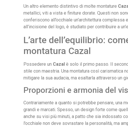
Un altro elemento distintivo di molte montature
Caza
metallici, viti a vista e finiture dorate. Questi non s
conferiscono all’occhiale un’architettura complessa e 
all’incisione del logo, è studiato per contribuire a un
L’arte dell’equilibrio: co
montatura Cazal
Possedere un
Cazal
è solo il primo passo. Il second
stile con maestria. Una montatura così carismatica no
mitigare la sua audacia, ma esaltarla attraverso un gio
Proporzioni e armonia del vi
Contrariamente a quanto si potrebbe pensare, una mon
grandi e marcati. Spesso, un design forte come quel
anche su visi più minuti, a patto che sia indossato c
l’occhiale non deve sovrastare la personalità, ma ampl