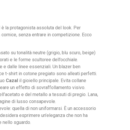
l
è la protagonista assoluta del look. Per
 da cornice, senza entrare in competizione. Ecco
asato su tonalità neutre (grigio, blu scuro, beige)
 dorati e le forme scultoree dell’occhiale.
ale e dalle linee essenziali. Un blazer ben
ce t-shirt in cotone pregiato sono alleati perfetti.
 tuo
Cazal
il gioiello principale. Evita collane
eare un effetto di sovraffollamento visivo.
ll’acetato e del metallo a tessuti di pregio. Lana,
magine di lusso consapevole.
vole: quella di non uniformarsi. È un accessorio
n e desidera esprimere un’eleganza che non ha
e nello sguardo.