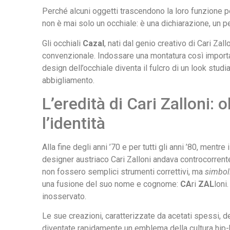
Perché alcuni oggetti trascendono la loro funzione pe
non è mai solo un occhiale: è una dichiarazione, un 
Gli occhiali
Cazal
, nati dal genio creativo di Cari Zal
convenzionale. Indossare una montatura così importan
design dell’occhiale diventa il fulcro di un look stud
abbigliamento.
L’eredità di Cari Zalloni: o
l’identità
Alla fine degli anni ’70 e per tutti gli anni ’80, mentr
designer austriaco Cari Zalloni andava controcorrente
non fossero semplici strumenti correttivi, ma
simboli
una fusione del suo nome e cognome:
CA
ri
ZAL
loni
inosservato.
Le sue creazioni, caratterizzate da acetati spessi, d
diventate rapidamente un emblema della cultura hi