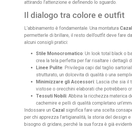
attirando l’attenzione e definendo lo sguardo.
Il dialogo tra colore e outfit
L’abbinamento è fondamentale. Una montatura
Caza
permetterle di brillare, il resto dell’outfit deve fare
alcuni consigli pratici:
Stile Monocromatico
: Un look total black o b
crea la tela perfetta per far risaltare i dettagli
Linee Pulite
: Privilegia capi dal taglio sartori
strutturato, un dolcevita di qualità o una sempli
Minimizzare gli Accessori
: Lascia che sia il
vistose o orecchini elaborati che potrebbero cr
Tessuti Nobili
: Abbina la ricchezza materica de
cachemire e pelli di qualità completano un’im
Indossare un
Cazal
significa fare una scelta consape
per chi apprezza l’artigianalità, la storia del desig
bisogno di gridare, perché la sua forza è già evident