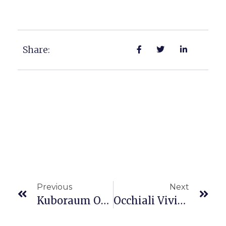
Share:
Previous
Next
Kuboraum Occhiali: La Guida Taglie Per Una Calzata Perfetta
Occhiali Vivienne Westwood: Stile E Iconicità