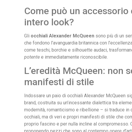
Come può un accessorio de
intero look?
Gli
occhiali Alexander McQueen
sono più di un se
che fondono l’avanguardia britannica con l’eccellenza a
come teschi, borchie e silhouette audaci, trasformano
potente
e immediatamente riconoscibile.
L’eredità McQueen: non so
manifesti di stile
Indossare un paio di occhiali Alexander McQueen signi
brand, costruita su un’incessante dialettica tra elem
modernità, romanticismo e ribellione – si traduce in 
occhiali, ma di veri e propri manifesti di stile che 
proprio fascino e per nulla incline al compromesso. O
proponendo pezzi che sono al contempo opere d’arte 