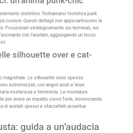
lici: un’anima punk-chic
o elemento distintivo. Richiamano l’estetica punk
za couture
. Questi dettagli non appesantiscono la
à. Posizionati strategicamente sui terminali, sul
ffascinante con l’acetato, aggiungendo un tocco
ci.
lle silhouette over e cat-
o magistrale. Le silhouette sono spesso
no estremizzati, con angoli acuti e linee
’aria misteriosa e femminile. Le montature
e per avere un impatto visivo forte, incorniciando
elta di acetati spessi e sfaccettati accentua
usta: guida a un’audacia