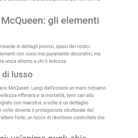
o McQueen: gli elementi
isiede in dettagli precisi, quasi dei codici
elementi non sono mai puramente decorativi, ma
a unica attorno a chi li indossa.
 di lusso
lario McQueen. Lungi dall’essere un mero richiamo
llezza effimera e la mortalità, temi cari allo
tegrato con maestria: a volte è un dettaglio
e volte diventa il protagonista strutturale del
ttere forte, un tocco di ribellione controllata che