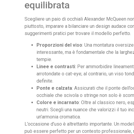
equilibrata
Scegliere un paio di occhiali Alexander McQueen non s
piuttosto, imparare a bilanciare un design audace con 
suggerimenti pratici per trovare il modello perfetto.
Proporzioni del viso
: Una montatura oversize
interessante, ma è fondamentale che la larghe
tempie.
Linee e contrasti
: Per ammorbidire lineamenti
arrotondate o cat-eye; al contrario, un viso to
definite.
Ponte e calzata
: Assicurati che il ponte dell
occhiale che scivola o stringe non solo è sco
Colore e incarnato
: Oltre al classico nero, esp
neutri. Scegli una nuance che valorizzi il tuo in
un’armonia cromatica.
L’occasione d’uso è altrettanto importante. Un modell
può essere perfetto per un contesto professionale, 