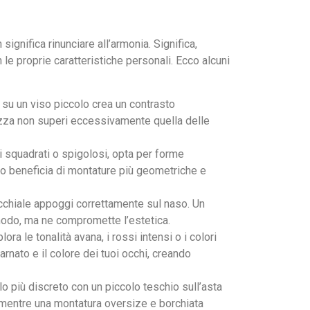
ignifica rinunciare all’armonia. Significa,
le proprie caratteristiche personali. Ecco alcuni
 su un viso piccolo crea un contrasto
zza non superi eccessivamente quella delle
 squadrati o spigolosi, opta per forme
ndo beneficia di montature più geometriche e
’occhiale appoggi correttamente sul naso. Un
modo, ma ne compromette l’estetica.
lora le tonalità avana, i rossi intensi o i colori
carnato e il colore dei tuoi occhi, creando
o più discreto con un piccolo teschio sull’asta
mentre una montatura oversize e borchiata