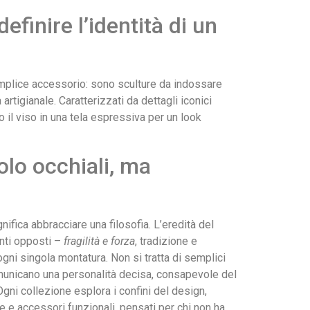
finire l’identità di un
mplice accessorio: sono sculture da indossare
rtigianale. Caratterizzati da dettagli iconici
 il viso in una tela espressiva per un look
lo occhiali, ma
fica abbracciare una filosofia. L’eredità del
enti opposti –
fragilità e forza
, tradizione e
ogni singola montatura. Non si tratta di semplici
comunicano una personalità decisa, consapevole del
gni collezione esplora i confini del design,
e accessori funzionali, pensati per chi non ha