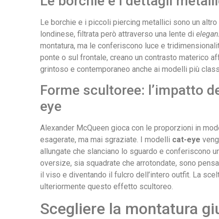
Le borchie e i dettagli metal
Le borchie e i piccoli piercing metallici sono un altr
londinese, filtrata però attraverso una lente di
elegan
montatura, ma le conferiscono luce e tridimensionalit
ponte o sul frontale, creano un contrasto materico a
grintoso e contemporaneo anche ai modelli più classi
Forme scultoree: l’impatto de
eye
Alexander McQueen gioca con le proporzioni in mod
esagerate, ma mai sgraziate. I modelli
cat-eye
vengo
allungate che slanciano lo sguardo e conferiscono un
oversize, sia squadrate che arrotondate, sono pensat
il viso e diventando il fulcro dell’intero outfit. La sc
ulteriormente questo effetto scultoreo.
Scegliere la montatura gi