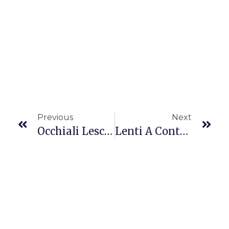
Previous
Next
Occhiali Lesca: Guida Allo Stile Vintage Francese
Lenti A Contatto Giornaliere: Comfort E Libertà Visiva