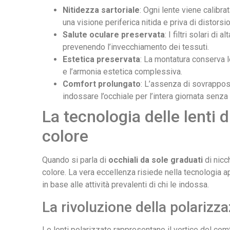
Nitidezza sartoriale
: Ogni lente viene calibr
una visione periferica nitida e priva di distorsio
Salute oculare preservata
: I filtri solari d
prevenendo l’invecchiamento dei tessuti.
Estetica preservata
: La montatura conserva le
e l’armonia estetica complessiva.
Comfort prolungato
: L’assenza di sovrapposi
indossare l’occhiale per l’intera giornata senza
La tecnologia delle lenti d
colore
Quando si parla di
occhiali da sole graduati
di nicc
colore. La vera eccellenza risiede nella tecnologia a
in base alle attività prevalenti di chi le indossa.
La rivoluzione della polarizz
Le lenti polarizzate rappresentano il vertice del comfo