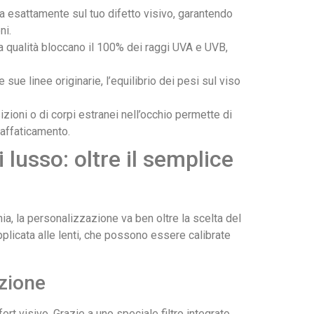
ata esattamente sul tuo difetto visivo, garantendo
ni.
i alta qualità bloccano il 100% dei raggi UVA e UVB,
 sue linee originarie, l’equilibrio dei pesi sul viso
zioni o di corpi estranei nell’occhio permette di
 affaticamento.
i lusso: oltre il semplice
hia, la personalizzazione va ben oltre la scelta del
pplicata alle lenti, che possono essere calibrate
azione
rt visivo. Grazie a uno speciale filtro integrato,