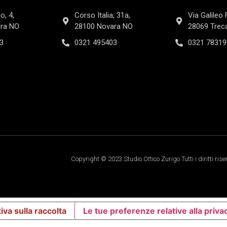
o, 4,
Corso Italia, 31a,
Via Galileo 
ra NO
28100 Novara NO
28069 Trec
3
0321 495403
0321 78319
Copyright © 2023 Studio Ottico Zurigo Tutti i diritti rise
iva sulla raccolta
Le tue preferenze relative alla priva