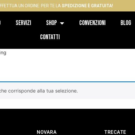
FFETTUA UN ORDINE: PER TE LA
SPEDIZIONE È GRATUITA!
o
Servizi
Shop
Convenzioni
Blog
Contatti
ing
he corrisponde alla tua selezione.
NOVARA
TRECATE