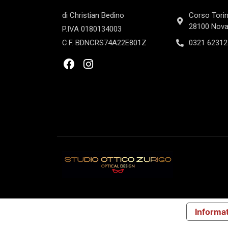
di Christian Bedino
Corso Torin
28100 Nova
P.IVA 0180134003
C.F. BDNCRS74A22E801Z
0321 62312
Informat