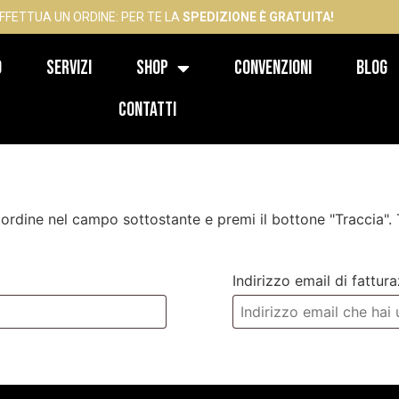
FFETTUA UN ORDINE: PER TE LA
SPEDIZIONE È GRATUITA!
o
Servizi
Shop
Convenzioni
Blog
Contatti
ID ordine nel campo sottostante e premi il bottone "Traccia". 
Indirizzo email di fattur