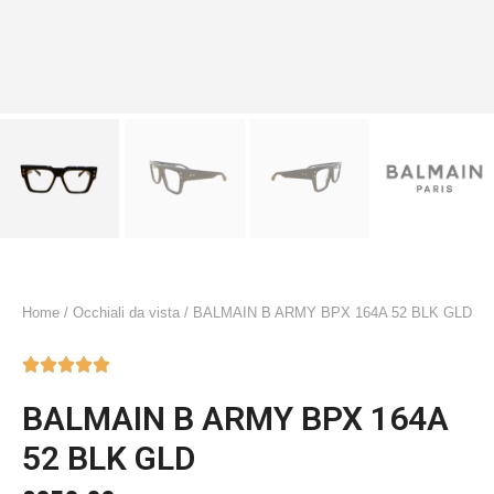
Home
/
Occhiali da vista
/ BALMAIN B ARMY BPX 164A 52 BLK GLD





BALMAIN B ARMY BPX 164A
52 BLK GLD