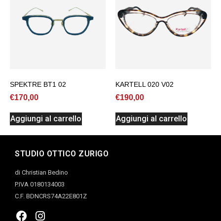
SPEKTRE BT1 02
KARTELL 020 V02
€
170,00
€
190,00
Aggiungi al carrello
Aggiungi al carrello
STUDIO OTTICO ZURIGO
di Christian Bedino
P.IVA 0180134003
C.F. BDNCRS74A22E801Z