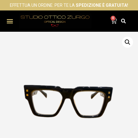
EFFETTUA UN ORDINE: PER TE LA
SPEDIZIONE È GRATUITA!
0