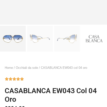
Home
/
Occhiali da sole
/ CASABLANCA EW043 col 04 oro





CASABLANCA EW043 Col 04
Oro