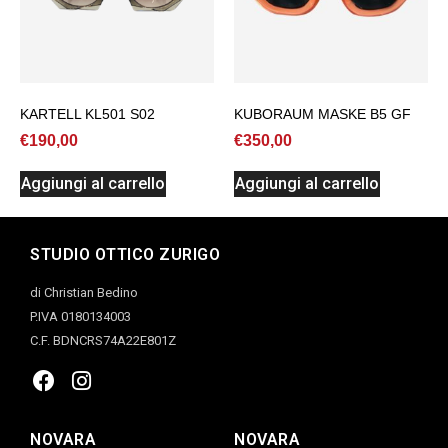
KARTELL KL501 S02
KUBORAUM MASKE B5 GF
€
190,00
€
350,00
Aggiungi al carrello
Aggiungi al carrello
STUDIO OTTICO ZURIGO
di Christian Bedino
P.IVA 0180134003
C.F. BDNCRS74A22E801Z
NOVARA
NOVARA