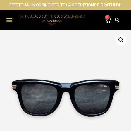
EFFETTUA UN ORDINE: PER TE LA
SPEDIZIONE È GRATUITA!
0