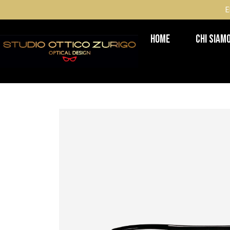
E
Home
Chi Siam