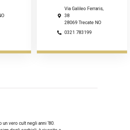
Via Galileo Ferraris,
NO
38
28069 Trecate NO
0321 783199
 un vero cult negli anni ‘80.