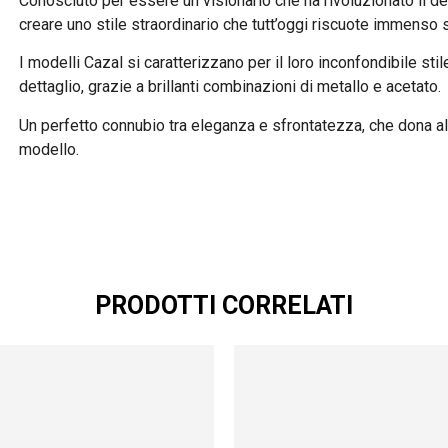
Conosciuto per essere un visionario che ha rivoluzionato il des
creare uno stile straordinario che tutt’oggi riscuote immenso
I modelli Cazal si caratterizzano per il loro inconfondibile sti
dettaglio, grazie a brillanti combinazioni di metallo e acetato.
Un perfetto connubio tra eleganza e sfrontatezza, che dona al
modello.
PRODOTTI CORRELATI