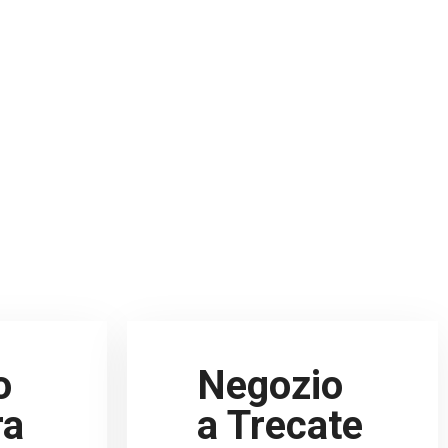
o
Negozio
ra
a Trecate