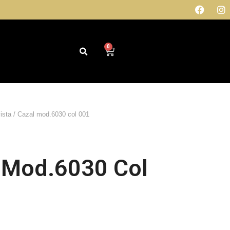
0
ista
/ Cazal mod.6030 col 001
 Mod.6030 Col