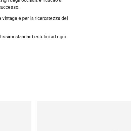
ign degli occhiali, è riuscito a
 successo.
le vintage e per la ricercatezza del
tissimi standard estetici ad ogni