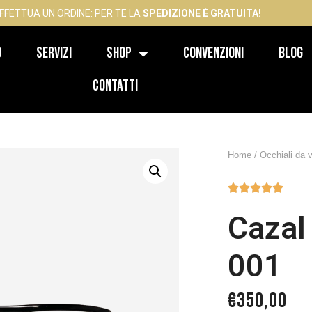
FFETTUA UN ORDINE: PER TE LA
SPEDIZIONE È GRATUITA!
o
Servizi
Shop
Convenzioni
Blog
Contatti
Home
/
Occhiali da v





Cazal
001
€
350,00