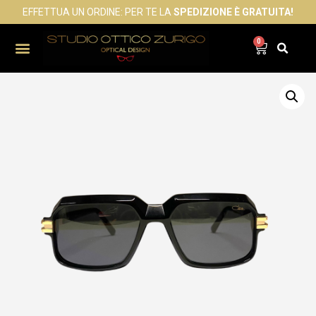
EFFETTUA UN ORDINE: PER TE LA
SPEDIZIONE È GRATUITA!
0