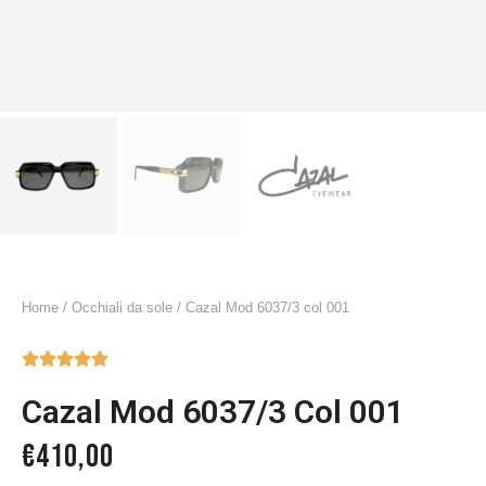
Home
/
Occhiali da sole
/ Cazal Mod 6037/3 col 001





Cazal Mod 6037/3 Col 001
€
410,00