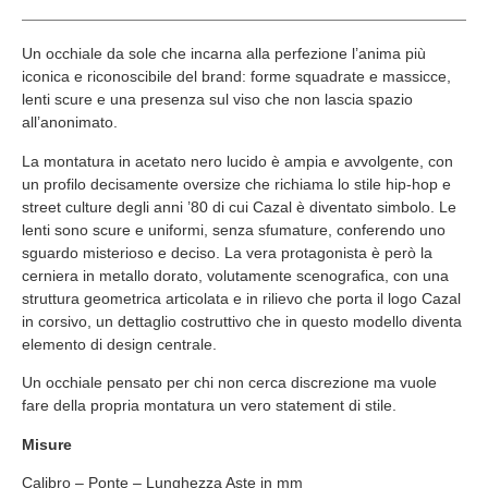
Un occhiale da sole che incarna alla perfezione l’anima più
iconica e riconoscibile del brand: forme squadrate e massicce,
lenti scure e una presenza sul viso che non lascia spazio
all’anonimato.
La montatura in acetato nero lucido è ampia e avvolgente, con
un profilo decisamente oversize che richiama lo stile hip-hop e
street culture degli anni ’80 di cui Cazal è diventato simbolo. Le
lenti sono scure e uniformi, senza sfumature, conferendo uno
sguardo misterioso e deciso. La vera protagonista è però la
cerniera in metallo dorato, volutamente scenografica, con una
struttura geometrica articolata e in rilievo che porta il logo Cazal
in corsivo, un dettaglio costruttivo che in questo modello diventa
elemento di design centrale.
Un occhiale pensato per chi non cerca discrezione ma vuole
fare della propria montatura un vero statement di stile.
Misure
Calibro – Ponte – Lunghezza Aste in mm