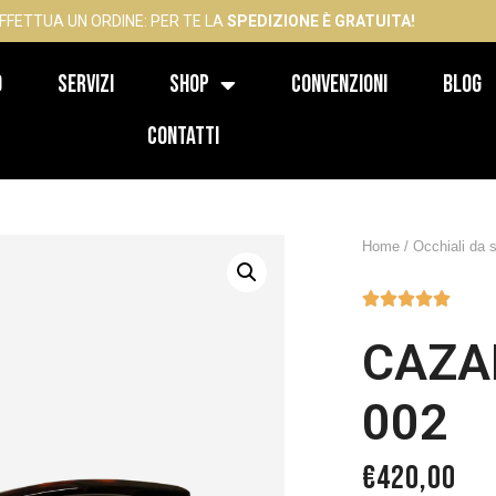
FFETTUA UN ORDINE: PER TE LA
SPEDIZIONE È GRATUITA!
o
Servizi
Shop
Convenzioni
Blog
Contatti
Home
/
Occhiali da 





CAZAL
002
€
420,00