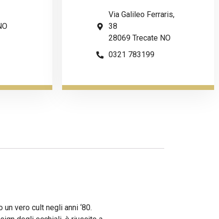
Via Galileo Ferraris,
NO
38
28069 Trecate NO
0321 783199
 un vero cult negli anni ‘80.