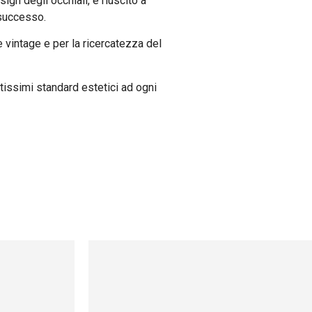
ign degli occhiali, è riuscito a
 successo.
le vintage e per la ricercatezza del
tissimi standard estetici ad ogni