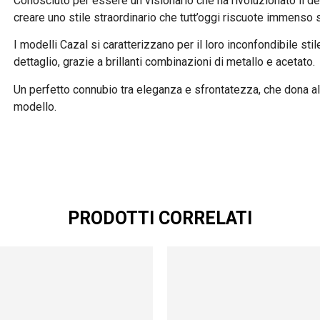
Conosciuto per essere un visionario che ha rivoluzionato il des
creare uno stile straordinario che tutt’oggi riscuote immenso
I modelli Cazal si caratterizzano per il loro inconfondibile sti
dettaglio, grazie a brillanti combinazioni di metallo e acetato.
Un perfetto connubio tra eleganza e sfrontatezza, che dona al
modello.
PRODOTTI CORRELATI