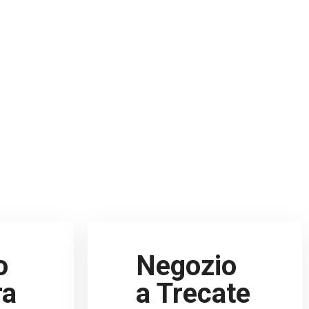
o
Negozio
ra
a Trecate