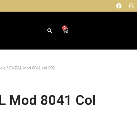
0
sole
/ CAZAL Mod 8041 col 002
 Mod 8041 Col