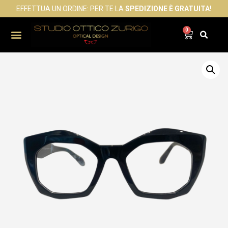
EFFETTUA UN ORDINE: PER TE LA
SPEDIZIONE È GRATUITA!
0