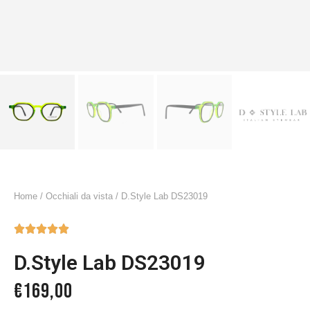
Home
/
Occhiali da vista
/ D.Style Lab DS23019





D.Style Lab DS23019
€
169,00