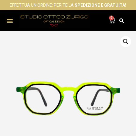
EFFETTUA UN ORDINE: PER TE LA
SPEDIZIONE È GRATUITA!
0