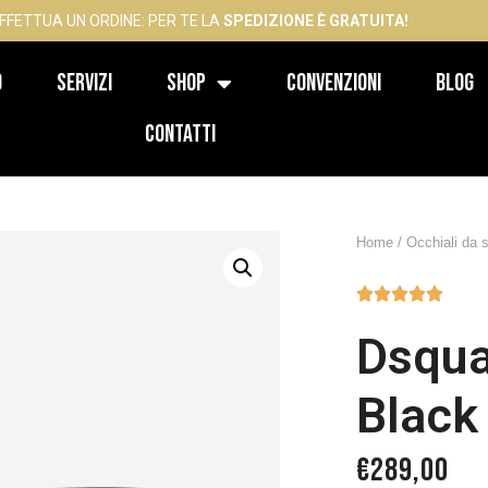
FFETTUA UN ORDINE: PER TE LA
SPEDIZIONE È GRATUITA!
o
Servizi
Shop
Convenzioni
Blog
Contatti
Home
/
Occhiali da 





Dsqua
Black
€
289,00