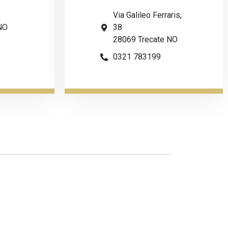
Via Galileo Ferraris,
NO
38
28069 Trecate NO
0321 783199