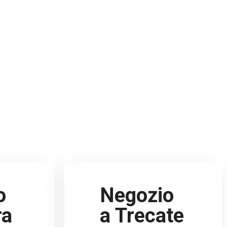
o
Negozio
ra
a Trecate