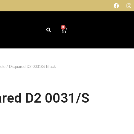
0
sole
/ Dsquared D2 0031/S Black
red D2 0031/S