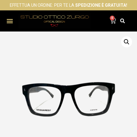
EFFETTUA UN ORDINE: PER TE LA
SPEDIZIONE È GRATUITA!
0