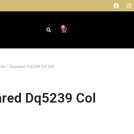
0
sole
/ Dsquared Dq5239 Col 028
red Dq5239 Col