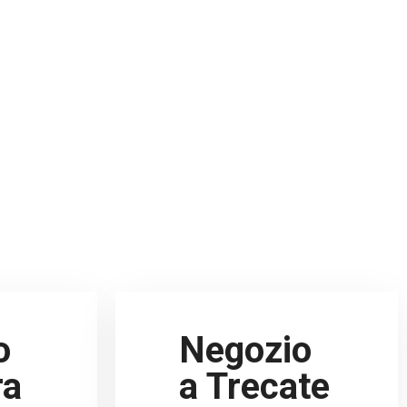
o
Negozio
ra
a Trecate