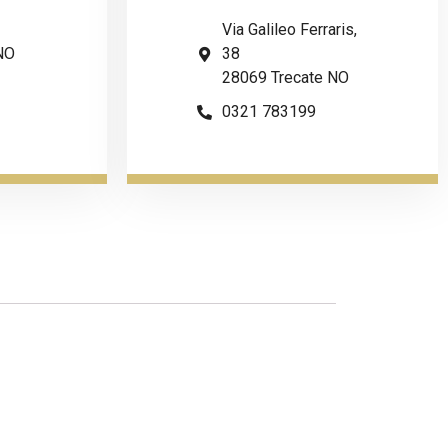
Via Galileo Ferraris,
NO
38
28069 Trecate NO
0321 783199