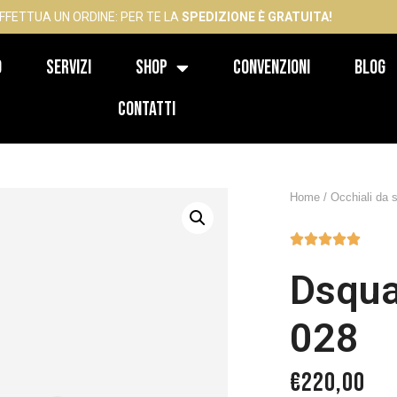
FFETTUA UN ORDINE: PER TE LA
SPEDIZIONE È GRATUITA!
o
Servizi
Shop
Convenzioni
Blog
Contatti
Home
/
Occhiali da 





Dsqua
028
€
220,00