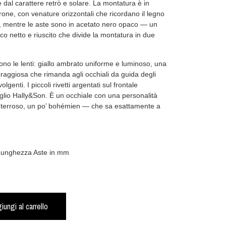
 dal carattere retrò e solare. La montatura è in
rone, con venature orizzontali che ricordano il legno
e, mentre le aste sono in acetato nero opaco — un
co netto e riuscito che divide la montatura in due
no le lenti: giallo ambrato uniforme e luminoso, una
raggiosa che rimanda agli occhiali da guida degli
olgenti. I piccoli rivetti argentati sul frontale
glio Hally&Son. È un occhiale con una personalità
 terroso, un po’ bohémien — che sa esattamente a
 Lunghezza Aste in mm
iungi al carrello