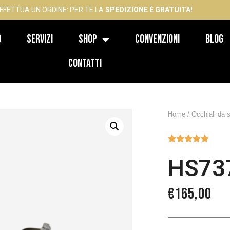
FFETTUA UN ORDINE: PER TE LA
SPEDIZIONE È GRATUITA!
o
Servizi
Shop
Convenzioni
Blog
Contatti
Home
/
Occhiali da 





HS73
€
165,00