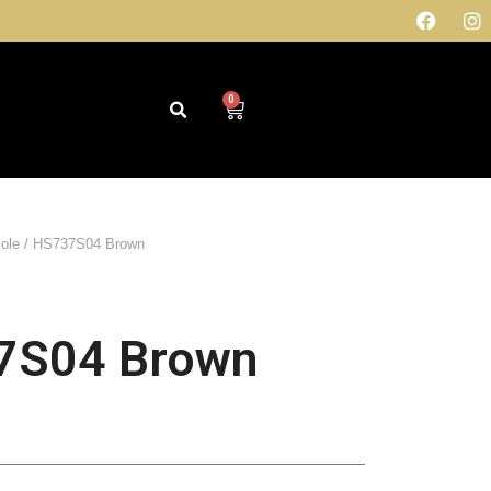
0
sole
/ HS737S04 Brown
7S04 Brown