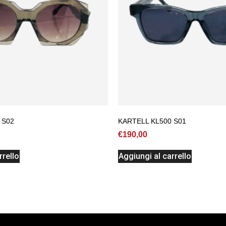
 S02
KARTELL KL500 S01
€
190,00
rrello
Aggiungi al carrello