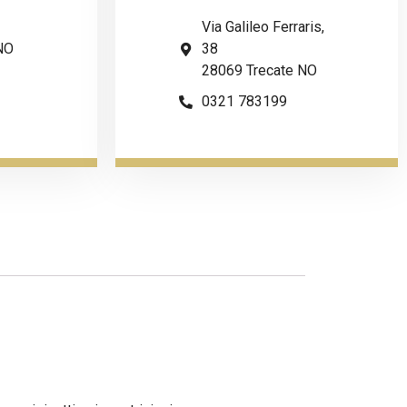
Via Galileo Ferraris,
NO
38
28069 Trecate NO
0321 783199