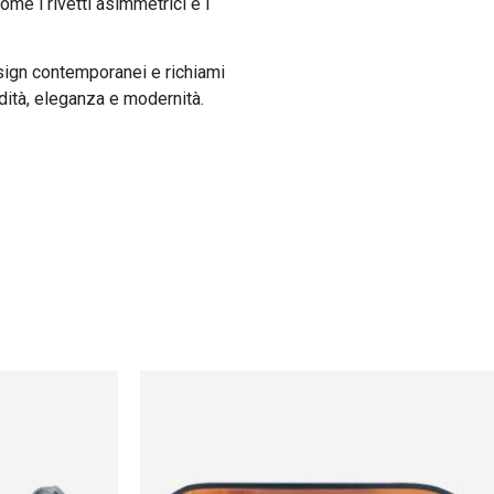
me i rivetti asimmetrici e i
sign contemporanei e richiami
ndità, eleganza e modernità.