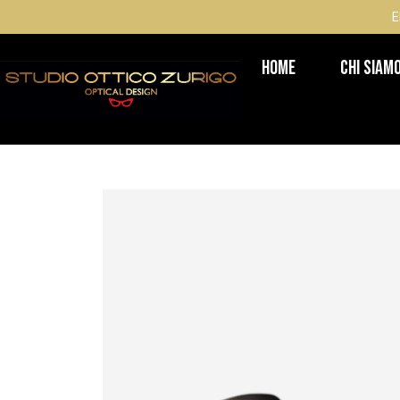
E
Home
Chi Siam