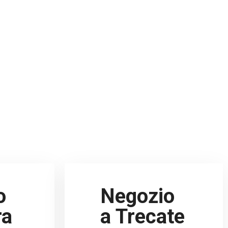
o
Negozio
ra
a Trecate