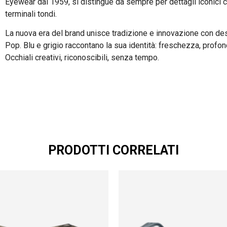
Eyewear dal 1959, si distingue da sempre per dettagli iconici co
terminali tondi.
La nuova era del brand unisce tradizione e innovazione con de
Pop. Blu e grigio raccontano la sua identità: freschezza, profo
Occhiali creativi, riconoscibili, senza tempo.
PRODOTTI CORRELATI