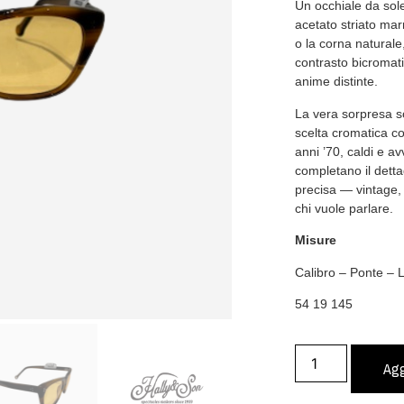
Un occhiale da sole
acetato striato mar
o la corna natural
contrasto bicromati
anime distinte.
La vera sorpresa so
scelta cromatica co
anni ’70, caldi e avv
completano il detta
precisa — vintage,
chi vuole parlare.
Misure
Calibro – Ponte –
54 19 145
Agg