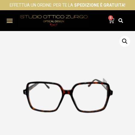
EFFETTUA UN ORDINE: PER TE LA
SPEDIZIONE È GRATUITA!
0