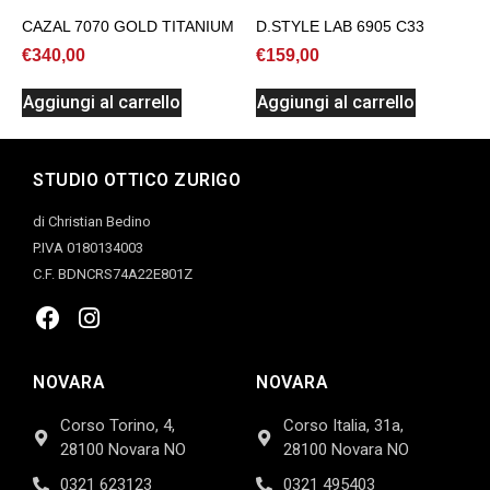
CAZAL 7070 GOLD TITANIUM
D.STYLE LAB 6905 C33
€
340,00
€
159,00
Aggiungi al carrello
Aggiungi al carrello
STUDIO OTTICO ZURIGO
di Christian Bedino
P.IVA 0180134003
C.F. BDNCRS74A22E801Z
NOVARA
NOVARA
Corso Torino, 4,
Corso Italia, 31a,
28100 Novara NO
28100 Novara NO
0321 623123
0321 495403