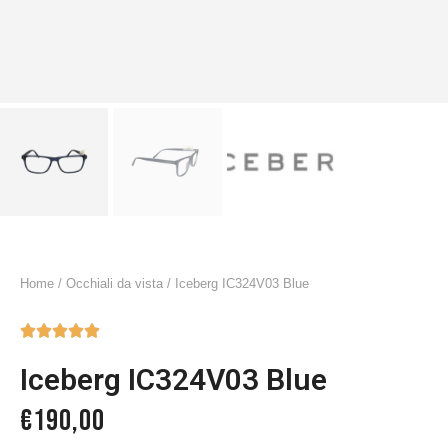
Home
/
Occhiali da vista
/ Iceberg IC324V03 Blue





Iceberg IC324V03 Blue
€
190,00