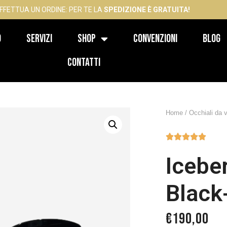
FFETTUA UN ORDINE: PER TE LA
SPEDIZIONE È GRATUITA!
o
Servizi
Shop
Convenzioni
Blog
Contatti
Home
/
Occhiali da v





Icebe
Black
€
190,00