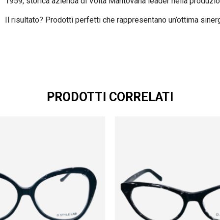
1959, storica azienda di Volta Mantovana leader nella produzio
Il risultato? Prodotti perfetti che rappresentano un’ottima sine
PRODOTTI CORRELATI