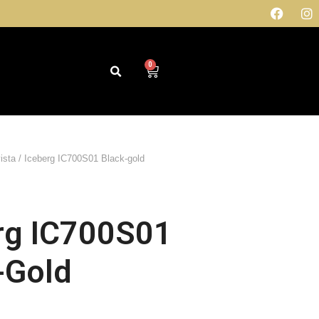
0
ista
/ Iceberg IC700S01 Black-gold
rg IC700S01
-Gold