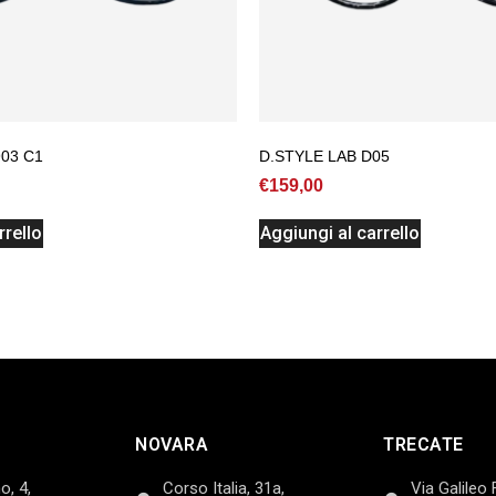
903 C1
D.STYLE LAB D05
€
159,00
rrello
Aggiungi al carrello
NOVARA
TRECATE
o, 4,
Corso Italia, 31a,
Via Galileo 