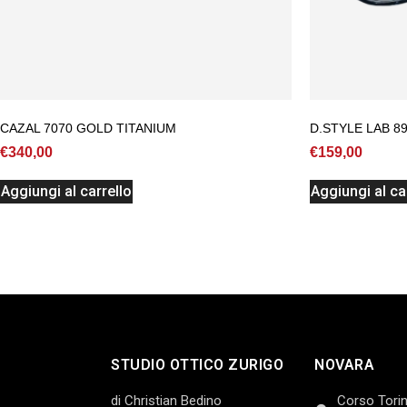
CAZAL 7070 GOLD TITANIUM
D.STYLE LAB 8
€
340,00
€
159,00
Aggiungi al carrello
Aggiungi al ca
STUDIO OTTICO ZURIGO
NOVARA
di Christian Bedino
Corso Torin