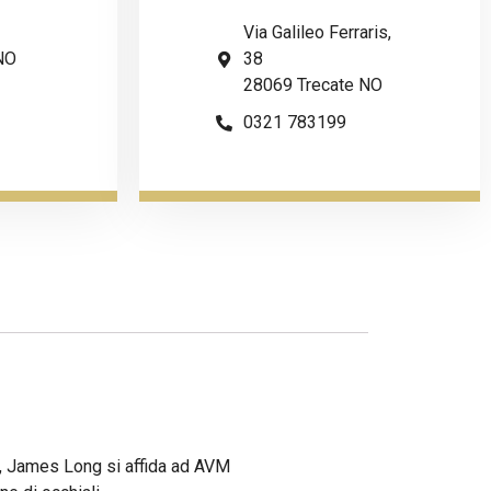
Via Galileo Ferraris,
NO
38
28069 Trecate NO
0321 783199
G, James Long si affida ad AVM