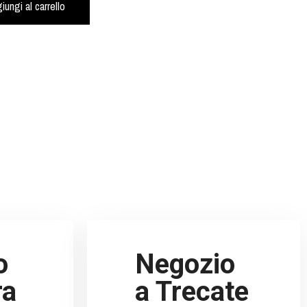
iungi al carrello
o
Negozio
ra
a Trecate