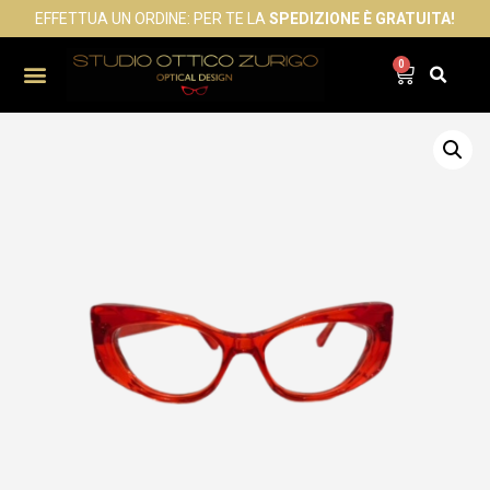
EFFETTUA UN ORDINE: PER TE LA
SPEDIZIONE È GRATUITA!
0