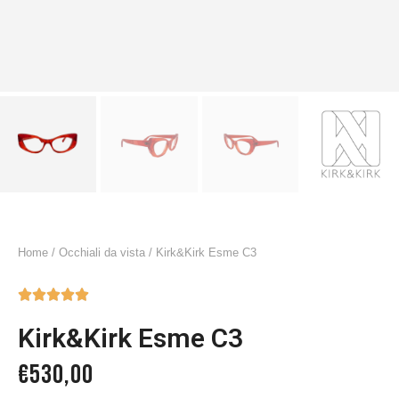
Home
/
Occhiali da vista
/ Kirk&Kirk Esme C3





Kirk&Kirk Esme C3
€
530,00