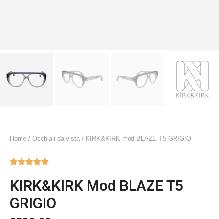
Home
/
Occhiali da vista
/ KIRK&KIRK mod BLAZE T5 GRIGIO





KIRK&KIRK Mod BLAZE T5
GRIGIO