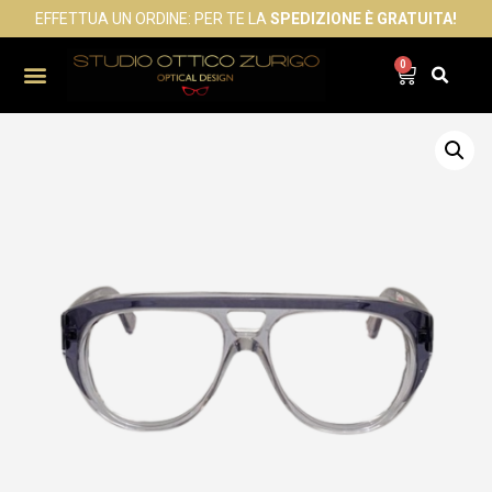
EFFETTUA UN ORDINE: PER TE LA
SPEDIZIONE È GRATUITA!
0