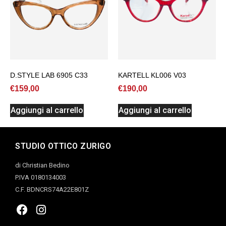
D.STYLE LAB 6905 C33
KARTELL KL006 V03
€
159,00
€
190,00
Aggiungi al carrello
Aggiungi al carrello
STUDIO OTTICO ZURIGO
di Christian Bedino
P.IVA 0180134003
C.F. BDNCRS74A22E801Z