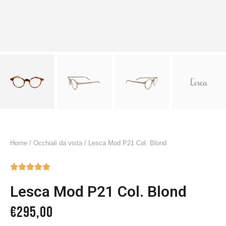
Home
/
Occhiali da vista
/ Lesca Mod P21 Col. Blond





Lesca Mod P21 Col. Blond
€
295,00