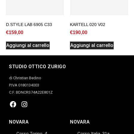
D.STYLE LAB 6905 C33
KARTELL 020 V02
€
159,00
€
190,00
Aggiungi al carrello
Aggiungi al carrello
STUDIO OTTICO ZURIGO
di Christian Bedino
P.IVA 0180134003
C.F. BDNCRS74A22E801Z
NOVARA
NOVARA
Corso Torino, 4,
Corso Italia, 31a,