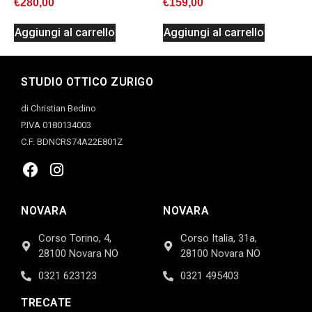
€
280,00
€
159,00
Aggiungi al carrello
Aggiungi al carrello
STUDIO OTTICO ZURIGO
di Christian Bedino
P.IVA 0180134003
C.F. BDNCRS74A22E801Z
NOVARA
NOVARA
Corso Torino, 4,
Corso Italia, 31a,
28100 Novara NO
28100 Novara NO
0321 623123
0321 495403
TRECATE