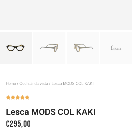
Home
/
Occhiali da vista
/ Lesca MODS COL KAKI





Lesca MODS COL KAKI
€
295,00