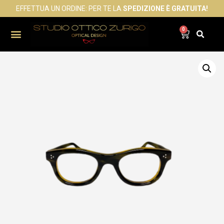
EFFETTUA UN ORDINE: PER TE LA
SPEDIZIONE È GRATUITA!
0