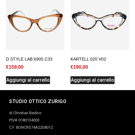
D.STYLE LAB 6905 C33
KARTELL 020 V02
€
159,00
€
190,00
Aggiungi al carrello
Aggiungi al carrello
STUDIO OTTICO ZURIGO
di Christian Bedino
P.IVA 0180134003
C.F. BDNCRS74A22E801Z