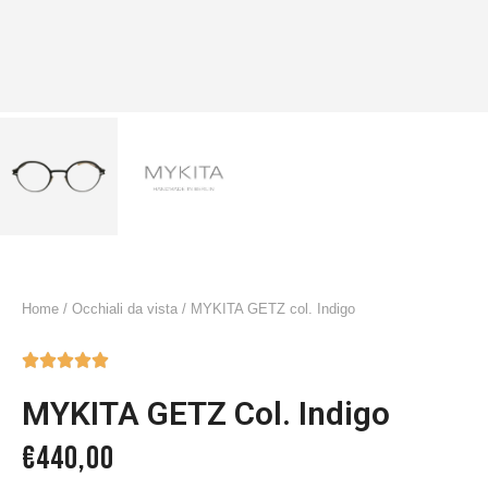
Home
/
Occhiali da vista
/ MYKITA GETZ col. Indigo





MYKITA GETZ Col. Indigo
€
440,00