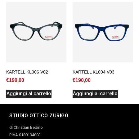
KARTELL KL006 V02
KARTELL KL004 V03
€
190,00
€
190,00
Aggiungi al carrello
Aggiungi al carrello
STUDIO OTTICO ZURIGO
di Christian Bedino
P.IVA 0180134003