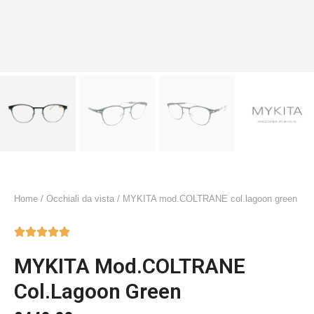
Home
/
Occhiali da vista
/ MYKITA mod.COLTRANE col.lagoon green





MYKITA Mod.COLTRANE
Col.lagoon Green