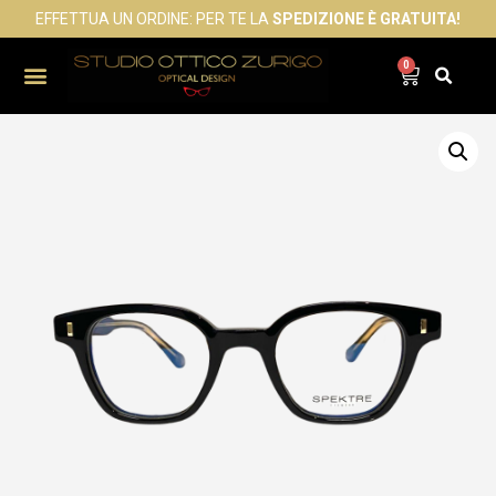
EFFETTUA UN ORDINE: PER TE LA
SPEDIZIONE È GRATUITA!
0