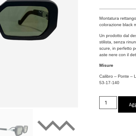
Montatura rettangol
colorazione black 
Un prodotto dal des
stilista, senza rinu
scure, in perfetto 
aste nere con il det
Misure
Calibro – Ponte –
53-17-140
Agg