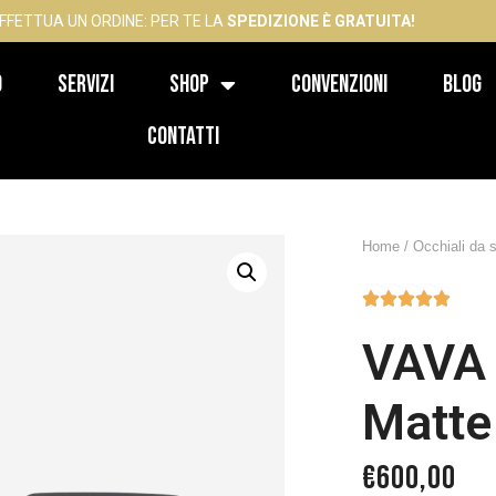
FFETTUA UN ORDINE: PER TE LA
SPEDIZIONE È GRATUITA!
o
Servizi
Shop
Convenzioni
Blog
Contatti
Home
/
Occhiali da 





VAVA
Matte
€
600,00