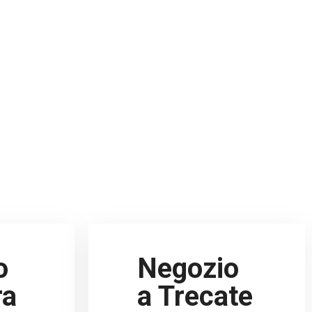
o
Negozio
ra
a Trecate