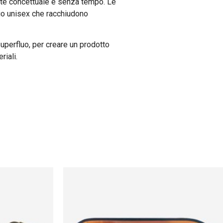
nte concettuale e senza tempo. Le
cio unisex che racchiudono
uperfluo, per creare un prodotto
riali.