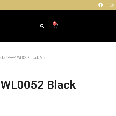
0
sole
/ VAVA WL0052 Black Matte
 WL0052 Black