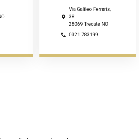
Via Galileo Ferraris,
NO
38
28069 Trecate NO
0321 783199