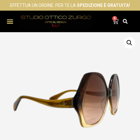
EFFETTUA UN ORDINE: PER TE LA
SPEDIZIONE È GRATUITA!
0