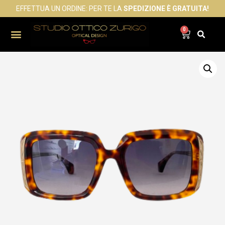
EFFETTUA UN ORDINE: PER TE LA
SPEDIZIONE È GRATUITA!
0