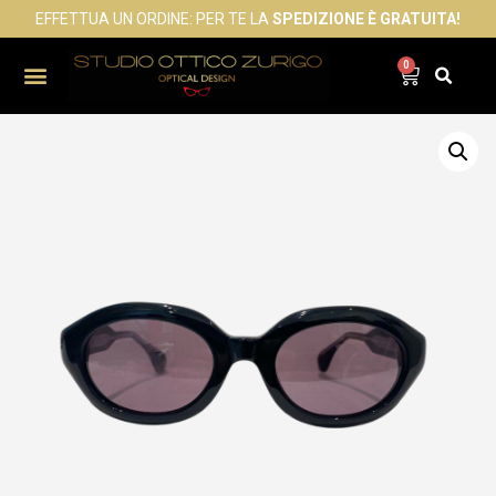
EFFETTUA UN ORDINE: PER TE LA
SPEDIZIONE È GRATUITA!
0