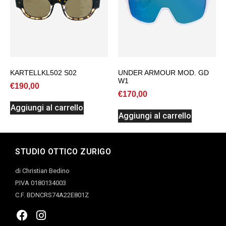
KARTELLKL502 S02
UNDER ARMOUR MOD. GD
W1
€
190,00
€
170,00
Aggiungi al carrello
Aggiungi al carrello
STUDIO OTTICO ZURIGO
di Christian Bedino
P.IVA 0180134003
C.F. BDNCRS74A22E801Z