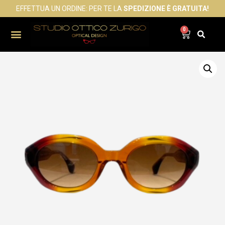
EFFETTUA UN ORDINE: PER TE LA
SPEDIZIONE È GRATUITA!
0