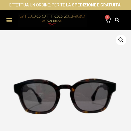
EFFETTUA UN ORDINE: PER TE LA
SPEDIZIONE È GRATUITA!
0