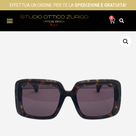
EFFETTUA UN ORDINE: PER TE LA
SPEDIZIONE È GRATUITA!
0