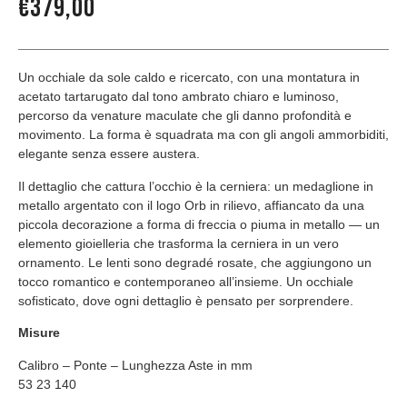
€
379,00
Un occhiale da sole caldo e ricercato, con una montatura in
acetato tartarugato dal tono ambrato chiaro e luminoso,
percorso da venature maculate che gli danno profondità e
movimento. La forma è squadrata ma con gli angoli ammorbiditi,
elegante senza essere austera.
Il dettaglio che cattura l’occhio è la cerniera: un medaglione in
metallo argentato con il logo Orb in rilievo, affiancato da una
piccola decorazione a forma di freccia o piuma in metallo — un
elemento gioielleria che trasforma la cerniera in un vero
ornamento. Le lenti sono degradé rosate, che aggiungono un
tocco romantico e contemporaneo all’insieme. Un occhiale
sofisticato, dove ogni dettaglio è pensato per sorprendere.
Misure
Calibro – Ponte – Lunghezza Aste in mm
53 23 140