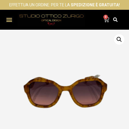
EFFETTUA UN ORDINE: PER TE LA
SPEDIZIONE È GRATUITA!
0