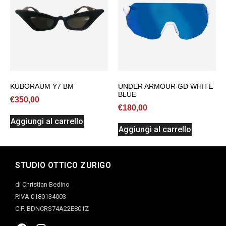
KUBORAUM Y7 BM
UNDER ARMOUR GD WHITE
BLUE
€
350,00
€
180,00
Aggiungi al carrello
Aggiungi al carrello
STUDIO OTTICO ZURIGO
di Christian Bedino
P.IVA 0180134003
C.F. BDNCRS74A22E801Z