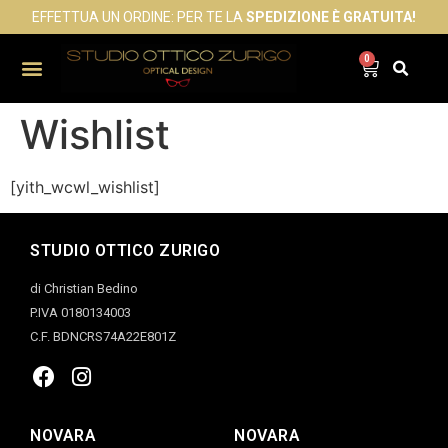
EFFETTUA UN ORDINE: PER TE LA
SPEDIZIONE È GRATUITA!
0
Wishlist
[yith_wcwl_wishlist]
STUDIO OTTICO ZURIGO
di Christian Bedino
P.IVA 0180134003
C.F. BDNCRS74A22E801Z
NOVARA
NOVARA