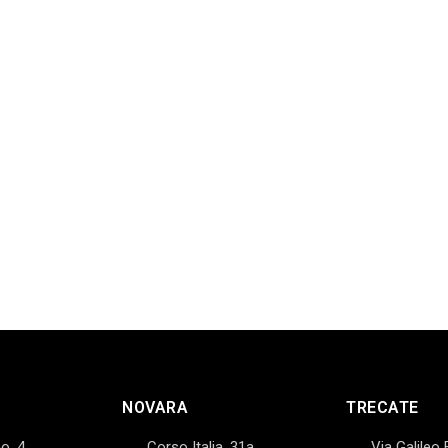
NOVARA
TRECATE
o, 4,
Corso Italia, 31a,
Via Galileo 