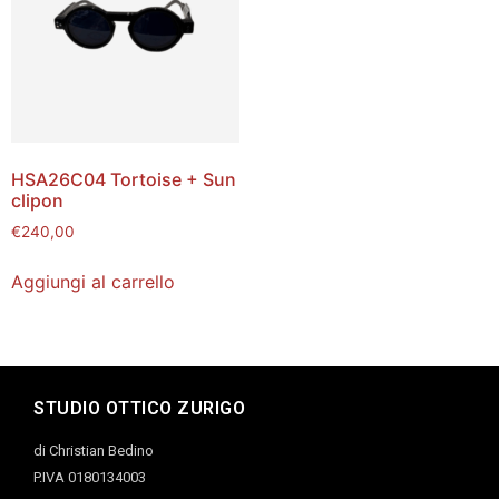
HSA26C04 Tortoise + Sun
clipon
€
240,00
Aggiungi al carrello
STUDIO OTTICO ZURIGO
di Christian Bedino
P.IVA 0180134003