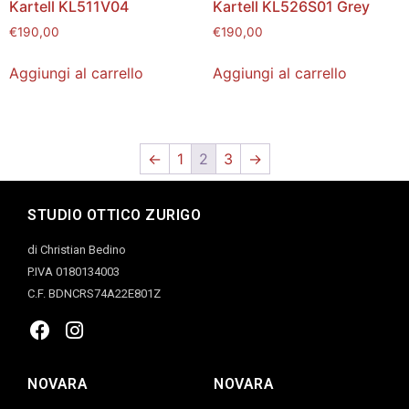
Kartell KL511V04
Kartell KL526S01 Grey
€
190,00
€
190,00
Aggiungi al carrello
Aggiungi al carrello
←
1
2
3
→
STUDIO OTTICO ZURIGO
di Christian Bedino
P.IVA 0180134003
C.F. BDNCRS74A22E801Z
NOVARA
NOVARA