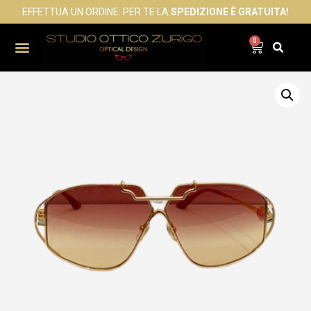
EFFETTUA UN ORDINE: PER TE LA
SPEDIZIONE È GRATUITA!
0