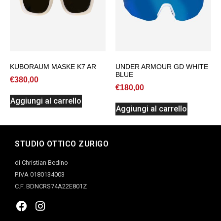
KUBORAUM MASKE K7 AR
UNDER ARMOUR GD WHITE
BLUE
€
380,00
€
180,00
Aggiungi al carrello
Aggiungi al carrello
STUDIO OTTICO ZURIGO
di Christian Bedino
P.IVA 0180134003
C.F. BDNCRS74A22E801Z