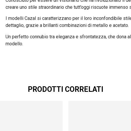
Conosciuto per essere un visionario che ha rivoluzionato il des
creare uno stile straordinario che tutt’oggi riscuote immenso
I modelli Cazal si caratterizzano per il loro inconfondibile sti
dettaglio, grazie a brillanti combinazioni di metallo e acetato.
Un perfetto connubio tra eleganza e sfrontatezza, che dona al
modello.
PRODOTTI CORRELATI