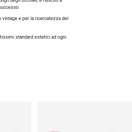
ign degli occhiali, è riuscito a
 successo.
le vintage e per la ricercatezza del
tissimi standard estetici ad ogni