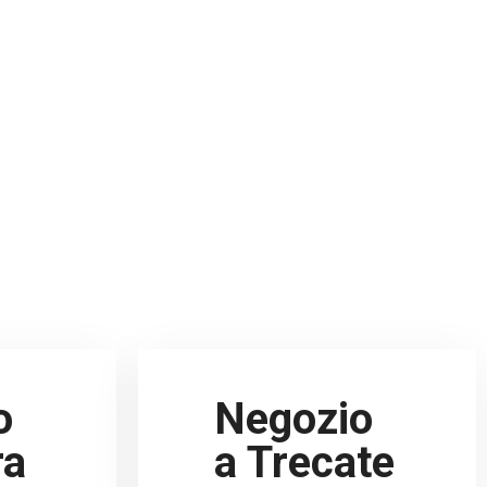
o
Negozio
ra
a Trecate