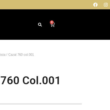
0
ista
/ Cazal 760 col.001
 760 Col.001