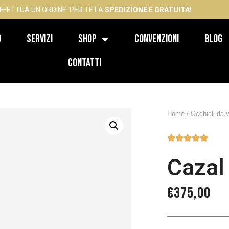
FFETTUA UN ORDINE: PER TE LA
SPEDIZIONE È GRATUITA!
o
Servizi
Shop
Convenzioni
Blog
Contatti
Home
/
Occhiali da v





Cazal
€
375,00