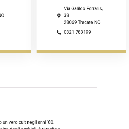
Via Galileo Ferraris,
NO
38
28069 Trecate NO
0321 783199
 un vero cult negli anni ‘80.