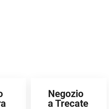
o
Negozio
ra
a Trecate