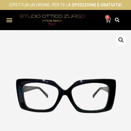
EFFETTUA UN ORDINE: PER TE LA
SPEDIZIONE È GRATUITA!
0