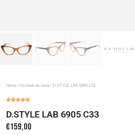
Home
/
Occhiali da vista
/ D.STYLE LAB 6905 c33





D.STYLE LAB 6905 C33
€
159,00