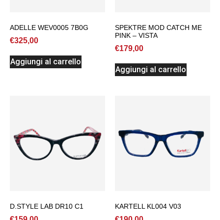
ADELLE WEV0005 7B0G
SPEKTRE MOD CATCH ME
PINK – VISTA
€
325,00
€
179,00
Aggiungi al carrello
Aggiungi al carrello
D.STYLE LAB DR10 C1
KARTELL KL004 V03
€
159,00
€
190,00