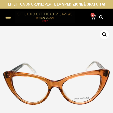
EFFETTUA UN ORDINE: PER TE LA
SPEDIZIONE È GRATUITA!
0