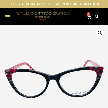
EFFETTUA UN ORDINE: PER TE LA
SPEDIZIONE È GRATUITA!
0