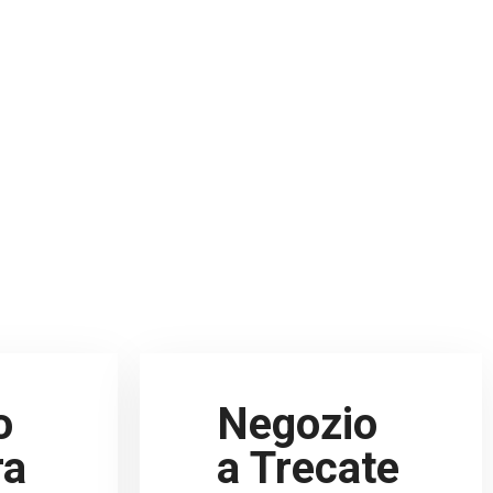
o
Negozio
ra
a Trecate