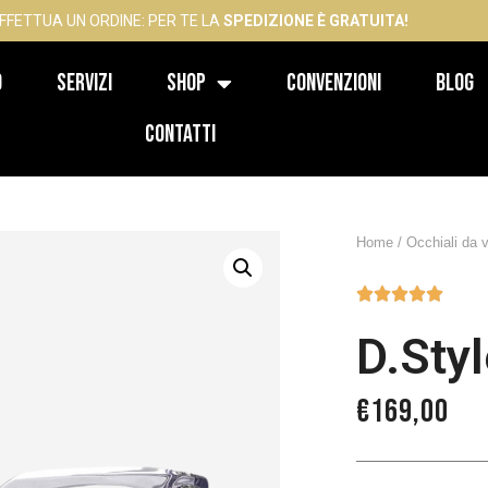
FFETTUA UN ORDINE: PER TE LA
SPEDIZIONE È GRATUITA!
o
Servizi
Shop
Convenzioni
Blog
Contatti
Home
/
Occhiali da v





D.Sty
€
169,00