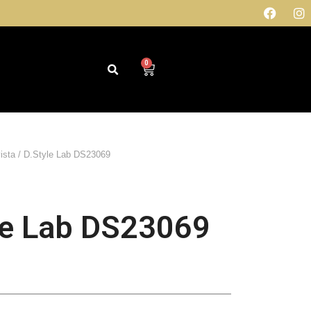
0
ista
/ D.Style Lab DS23069
le Lab DS23069