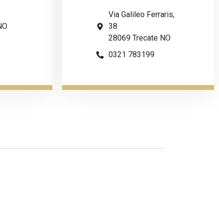
Via Galileo Ferraris,
NO
38
28069 Trecate NO
0321 783199