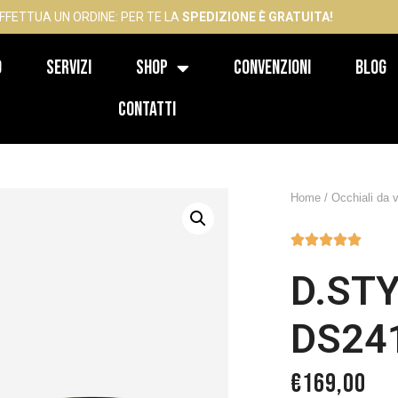
FFETTUA UN ORDINE: PER TE LA
SPEDIZIONE È GRATUITA!
o
Servizi
Shop
Convenzioni
Blog
Contatti
Home
/
Occhiali da v





D.STY
DS24
€
169,00