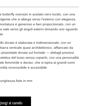
a butterfly oversize in acetato nero lucido, con una
lgente che si allarga verso l’esterno con eleganza.
montatura è generoso e ben proporzionato, con un
he sale verso gli angoli esterni donando uno sguardo
te.
llo dorato è elaborata e tridimensionale, con un
arra verticale quasi architettonico, affiancato da
 piramidale dorata sul frontale — dettagli preziosi
stetica del lusso senza copiarlo, con una personalità
ale femminile e deciso, che si ispira ai grandi nomi
tità riconoscibile e accessibile.
 Lunghezza Aste in mm
iungi al carrello