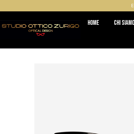
E
Home
Chi Siam