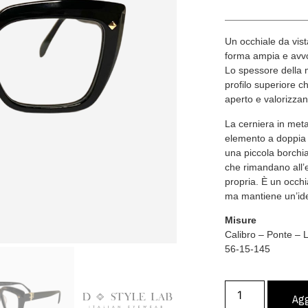
Un occhiale da vist
forma ampia e avvo
Lo spessore della 
profilo superiore c
aperto e valorizzan
La cerniera in meta
elemento a doppia b
una piccola borchia
che rimandano all’e
propria. È un occhi
ma mantiene un’iden
Misure
Calibro – Ponte –
56-15-145
Agg