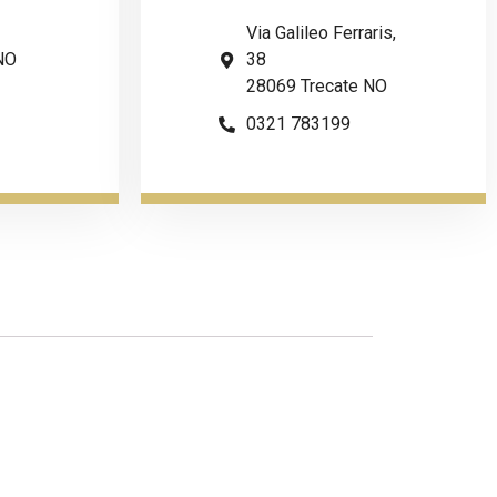
Via Galileo Ferraris,
NO
38
28069 Trecate NO
0321 783199