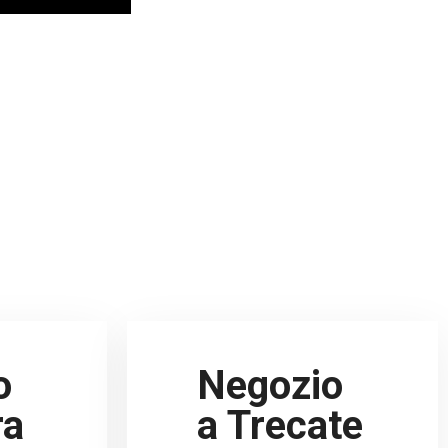
o
Negozio
ra
a Trecate