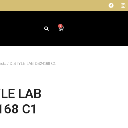
0
ista
/ D.STYLE LAB DS24168 C1
LE LAB
168 C1