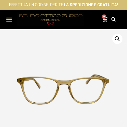
EFFETTUA UN ORDINE: PER TE LA
SPEDIZIONE È GRATUITA!
0