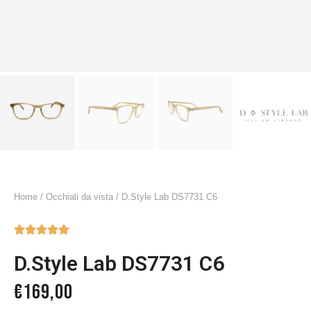
Home
/
Occhiali da vista
/ D.Style Lab DS7731 C6





D.Style Lab DS7731 C6
€
169,00